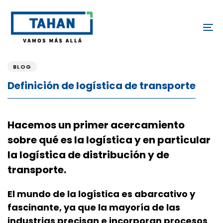
Skip
Skip
links
to
To
content
PUBLISHED
IN:
BLOG
Definición de logística de transporte
Hacemos un primer acercamiento
sobre
qué es la logística
y en particular
la
logística de distribución
y de
transporte
.
El mundo de la logística es abarcativo y
fascinante, ya que la mayoría de las
industrias precisan e incorporan procesos