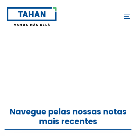
Skip
Skip
links
to
To
content
Novidades
Navegue pelas nossas notas
mais recentes