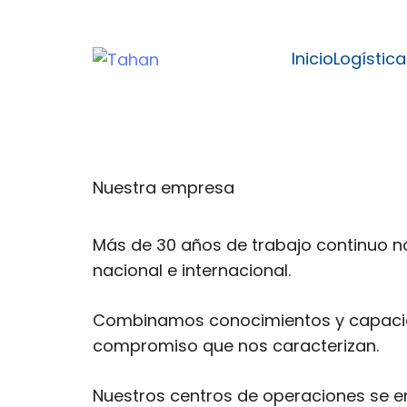
Skip
Skip
links
to
Inicio
Logística
content
Nuestra empresa
Más de 30 años de trabajo continuo no
nacional e internacional.
Combinamos conocimientos y capacidade
compromiso que nos caracterizan.
Nuestros centros de operaciones se e