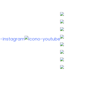
CONTACTO
WhatsApp: +54 9 11
Buenos Aires: +54 9
Mendoza: +54 9 261
Santiago: +56 9 92
Asunción: +595 9 9
São Paulo: +55 11 9
Lima: +51 963 739 9
contacto@empres