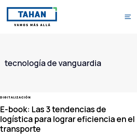
Skip
Skip
links
to
To
content
tecnología de vanguardia
TAGS
DIGITALIZACIÓN
E-book: Las 3 tendencias de
logística para lograr eficiencia en el
transporte