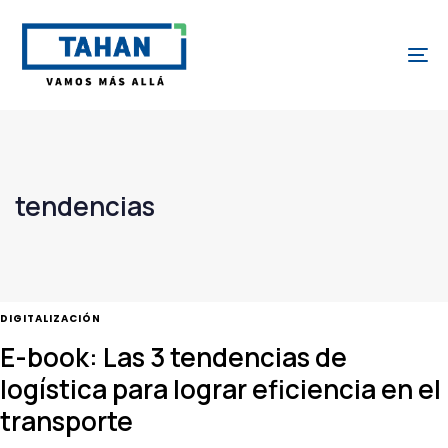
Skip
Skip
links
to
To
content
tendencias
TAGS
DIGITALIZACIÓN
E-book: Las 3 tendencias de
logística para lograr eficiencia en el
transporte