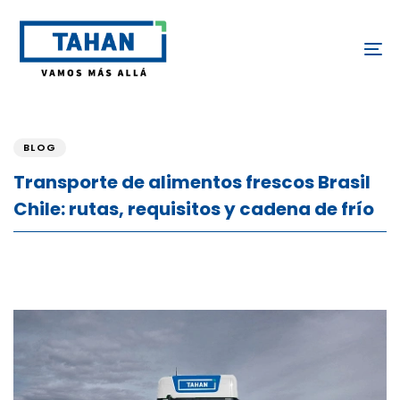
Skip
Skip
links
to
To
content
PUBLISHED
IN:
BLOG
Transporte de alimentos frescos Brasil
Chile: rutas, requisitos y cadena de frío