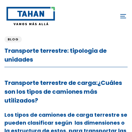
Skip
Skip
links
to
To
content
PUBLISHED
IN:
BLOG
Transporte terrestre: tipologia de
unidades
Transporte terrestre de carga:
¿Cuáles
son los tipos de camiones más
utilizados?
Los tipos de camiones de carga terrestre se
pueden clasificar según las dimensiones o
la estructura de estos, para transportar las